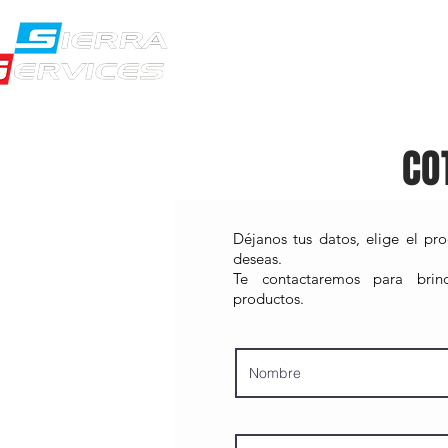
NOSOTROS
PR
CO
Déjanos tus datos, elige el pr
deseas.
Te contactaremos para brind
productos.