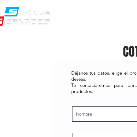
NOSOTROS
PR
CO
Déjanos tus datos, elige el pr
deseas.
Te contactaremos para brind
productos.