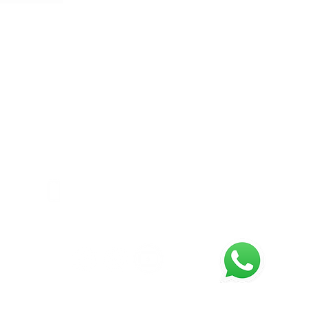
CONTÁCTANOS
CARRERA 22 No. 15-07 Bogotá D.C
(+57 -1) 791 3778
peraciones@sierraservicesltd.com
ventas@sierraservicesltd.com
(+57) 320 971 3506
(+57) 301 508 1508
íguenos en: