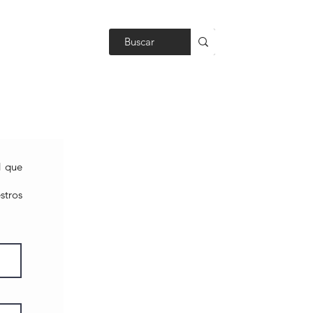
BLOG
d que
stros