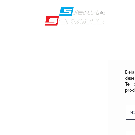
Déja
dese
Te c
prod