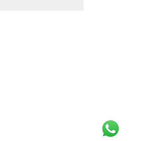
CONTÁCTANOS
CARRERA 22 No. 15-07 Bogotá D.C
(+57 -1) 791 3778
peraciones@sierraservicesltd.com
ventas@sierraservicesltd.com
(+57) 320 971 3506
(+57) 301 508 1508
íguenos en: