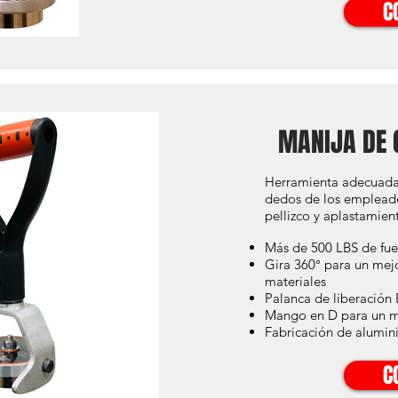
C
MANIJA DE 
Herramienta adecuada
dedos de los empleado
pellizco y aplastamie
Más de 500 LBS de fue
Gira 360° para un mejo
materiales
Palanca de liberación E
Mango en D para un m
Fabricación de alumin
C